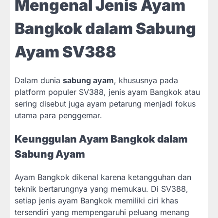
Mengenal Jenis Ayam
Bangkok dalam Sabung
Ayam SV388
Dalam dunia
sabung ayam
, khususnya pada
platform populer SV388, jenis ayam Bangkok atau
sering disebut juga ayam petarung menjadi fokus
utama para penggemar.
Keunggulan Ayam Bangkok dalam
Sabung Ayam
Ayam Bangkok dikenal karena ketangguhan dan
teknik bertarungnya yang memukau. Di SV388,
setiap jenis ayam Bangkok memiliki ciri khas
tersendiri yang mempengaruhi peluang menang