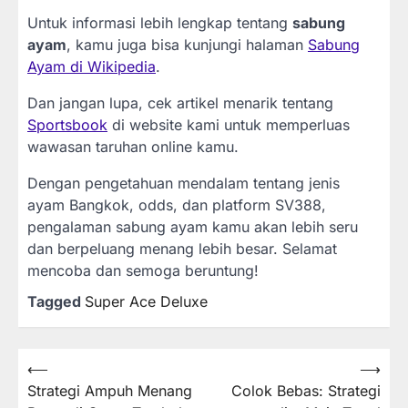
Untuk informasi lebih lengkap tentang
sabung
ayam
, kamu juga bisa kunjungi halaman
Sabung
Ayam di Wikipedia
.
Dan jangan lupa, cek artikel menarik tentang
Sportsbook
di website kami untuk memperluas
wawasan taruhan online kamu.
Dengan pengetahuan mendalam tentang jenis
ayam Bangkok, odds, dan platform SV388,
pengalaman sabung ayam kamu akan lebih seru
dan berpeluang menang lebih besar. Selamat
mencoba dan semoga beruntung!
Tagged
Super Ace Deluxe
Post
⟵
⟶
Strategi Ampuh Menang
Colok Bebas: Strategi
navigation