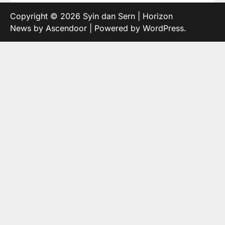
Copyright © 2026
Syin dan Sern
| Horizon
News by
Ascendoor
| Powered by
WordPress
.