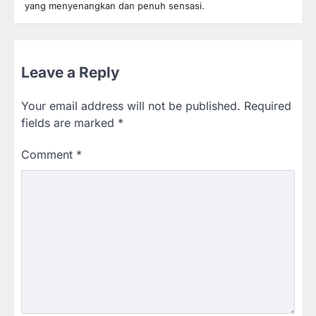
yang menyenangkan dan penuh sensasi.
Leave a Reply
Your email address will not be published.
Required
fields are marked
*
Comment
*