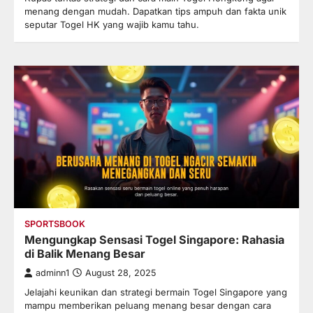
menang dengan mudah. Dapatkan tips ampuh dan fakta unik
seputar Togel HK yang wajib kamu tahu.
SPORTSBOOK
Mengungkap Sensasi Togel Singapore: Rahasia
di Balik Menang Besar
adminn1
August 28, 2025
Jelajahi keunikan dan strategi bermain Togel Singapore yang
mampu memberikan peluang menang besar dengan cara