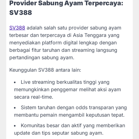
Provider Sabung Ayam Terpercaya:
SV388
SV388
adalah salah satu provider sabung ayam
terbesar dan terpercaya di Asia Tenggara yang
menyediakan platform digital lengkap dengan
berbagai fitur taruhan dan streaming langsung
pertandingan sabung ayam.
Keunggulan SV388 antara lain:
Live streaming berkualitas tinggi yang
memungkinkan penggemar melihat aksi ayam
secara real-time.
Sistem taruhan dengan odds transparan yang
membantu pemain mengambil keputusan tepat.
Komunitas besar dan aktif yang memberikan
update dan tips seputar sabung ayam.