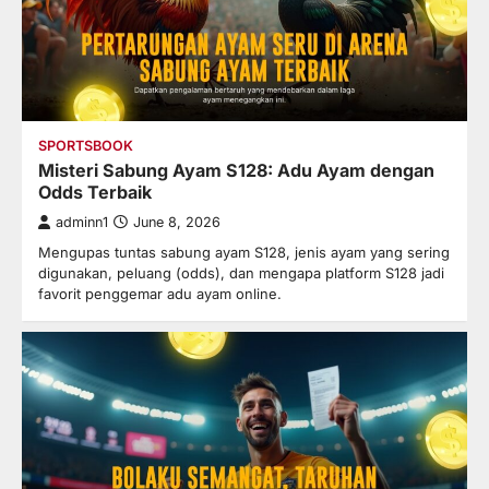
SPORTSBOOK
Misteri Sabung Ayam S128: Adu Ayam dengan
Odds Terbaik
adminn1
June 8, 2026
Mengupas tuntas sabung ayam S128, jenis ayam yang sering
digunakan, peluang (odds), dan mengapa platform S128 jadi
favorit penggemar adu ayam online.