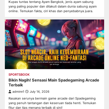
Kupas tuntas tentang Ayam Bangkok, jenis ayam sabung
yang paling populer dan ditakuti dalam dunia sabung ayam
online. Temukan fakta, ciri khas dan penyebabnya juara.
SPORTSBOOK
Bikin Nagih! Sensasi Main Spadegaming Arcade
Terbaik
adminn1
July 14, 2026
Rasakan serunya bermain game arcade dari Spadegaming
yang penuh tantangan dan keseruan tiada henti. Temukan
fitur dan tips menang terbaik di sini!