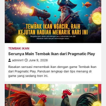
TEMBAK IKAN
Serunya Main Tembak Ikan dari Pragmatic Play
adminn1
June 9, 2026
Rasakan sensasi menembak ikan dengan game Tembak Ikan
dari Pragmatic Play. Panduan lengkap dan tips menang di
game yang sedang tren ini.