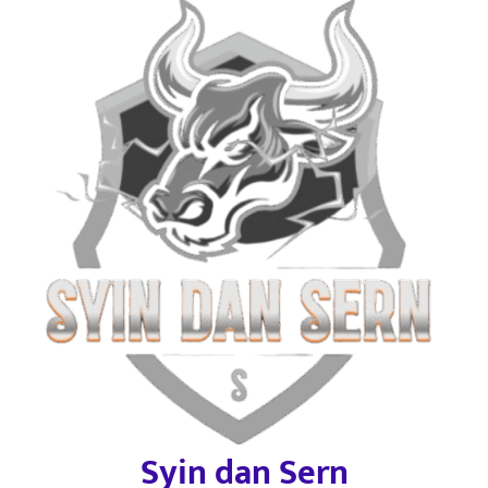
Skip
to
content
Syin dan Sern