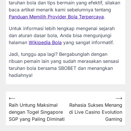
taruhan bola dan tips bermain yang efektif, silakan
baca artikel menarik kami sebelumnya tentang
Panduan Memilih Provider Bola Terpercaya
.
Untuk informasi lebih lengkap mengenai sejarah
dan aturan dasar bola, Anda bisa mengunjungi
halaman
Wikipedia Bola
yang sangat informatif.
Jadi, tunggu apa lagi? Bergabunglah dengan
ribuan pemain lain yang sudah merasakan sensasi
taruhan bola bersama SBOBET dan menangkan
hadiahnya!
Post
⟵
⟶
Raih Untung Maksimal
Rahasia Sukses Menang
navigation
dengan Togel Singapore
di Live Casino Evolution
SGP yang Paling Diminati
Gaming