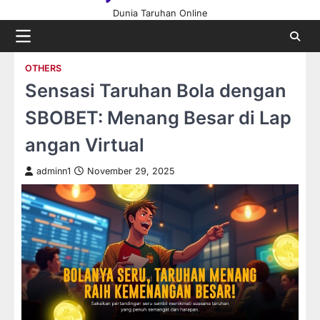
Dunia Taruhan Online
OTHERS
Sensasi Taruhan Bola dengan
SBOBET: Menang Besar di Lap
angan Virtual
adminn1
November 29, 2025