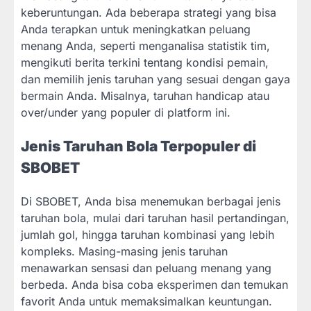
keberuntungan. Ada beberapa strategi yang bisa
Anda terapkan untuk meningkatkan peluang
menang Anda, seperti menganalisa statistik tim,
mengikuti berita terkini tentang kondisi pemain,
dan memilih jenis taruhan yang sesuai dengan gaya
bermain Anda. Misalnya, taruhan handicap atau
over/under yang populer di platform ini.
Jenis Taruhan Bola Terpopuler di
SBOBET
Di SBOBET, Anda bisa menemukan berbagai jenis
taruhan bola, mulai dari taruhan hasil pertandingan,
jumlah gol, hingga taruhan kombinasi yang lebih
kompleks. Masing-masing jenis taruhan
menawarkan sensasi dan peluang menang yang
berbeda. Anda bisa coba eksperimen dan temukan
favorit Anda untuk memaksimalkan keuntungan.