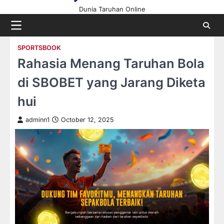
Dunia Taruhan Online
SPORTSBOOK
Rahasia Menang Taruhan Bola
di SBOBET yang Jarang Diketa
hui
adminn1
October 12, 2025