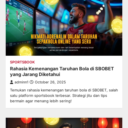
SPORTSBOOK
Rahasia Kemenangan Taruhan Bola di SBOBET
yang Jarang Diketahui
adminn1
October 26, 2025
Temukan rahasia kemenangan taruhan bola di SBOBET, salah
satu platform sportsbook terbesar. Strategi jitu dan tips
bermain agar menang lebih sering!