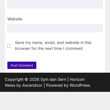
Website
Save my name, email, and website in this
browser for the next time I comment.
Copyright © 2026
Syin dan Sern
| Horizon
News by
Ascendoor
| Powered by
WordPress
.