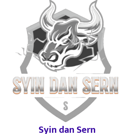
Skip
to
content
Syin dan Sern