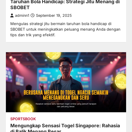
Taruhan Bola Handicap: Strategi Jitu Menang di
SBOBET
adminn1
September 19, 2025
Mengulas strategi jitu bermain taruhan bola handicap di
SBOBET untuk meningkatkan peluang menang Anda dengan
tips dan trik yang efektif.
SPORTSBOOK
Mengungkap Sensasi Togel Singapore: Rahasia
di Balik Menang Besar