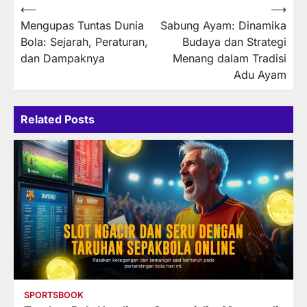
Post
⟵
⟶
Mengupas Tuntas Dunia
Sabung Ayam: Dinamika
navigation
Bola: Sejarah, Peraturan,
Budaya dan Strategi
dan Dampaknya
Menang dalam Tradisi
Adu Ayam
Related Posts
SPORTSBOOK