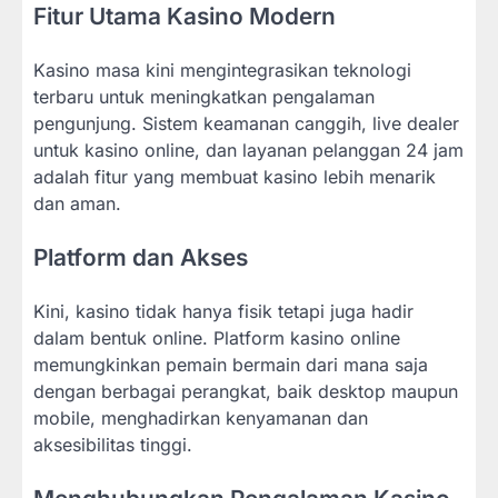
Fitur Utama Kasino Modern
Kasino masa kini mengintegrasikan teknologi
terbaru untuk meningkatkan pengalaman
pengunjung. Sistem keamanan canggih, live dealer
untuk kasino online, dan layanan pelanggan 24 jam
adalah fitur yang membuat kasino lebih menarik
dan aman.
Platform dan Akses
Kini, kasino tidak hanya fisik tetapi juga hadir
dalam bentuk online. Platform kasino online
memungkinkan pemain bermain dari mana saja
dengan berbagai perangkat, baik desktop maupun
mobile, menghadirkan kenyamanan dan
aksesibilitas tinggi.