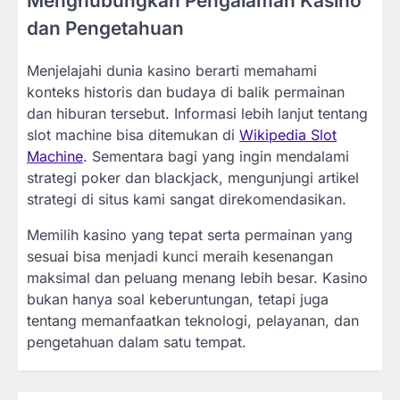
Menghubungkan Pengalaman Kasino
dan Pengetahuan
Menjelajahi dunia kasino berarti memahami
konteks historis dan budaya di balik permainan
dan hiburan tersebut. Informasi lebih lanjut tentang
slot machine bisa ditemukan di
Wikipedia Slot
Machine
. Sementara bagi yang ingin mendalami
strategi poker dan blackjack, mengunjungi artikel
strategi di situs kami sangat direkomendasikan.
Memilih kasino yang tepat serta permainan yang
sesuai bisa menjadi kunci meraih kesenangan
maksimal dan peluang menang lebih besar. Kasino
bukan hanya soal keberuntungan, tetapi juga
tentang memanfaatkan teknologi, pelayanan, dan
pengetahuan dalam satu tempat.