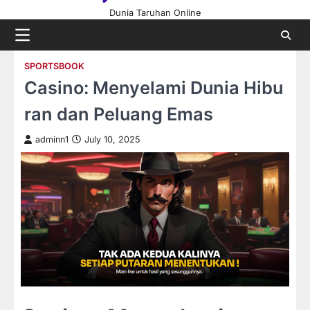
Dunia Taruhan Online
SPORTSBOOK
Casino: Menyelami Dunia Hibu
ran dan Peluang Emas
adminn1
July 10, 2025