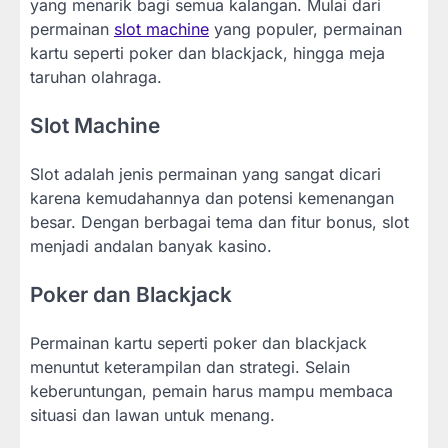
yang menarik bagi semua kalangan. Mulai dari
permainan
slot machine
yang populer, permainan
kartu seperti poker dan blackjack, hingga meja
taruhan olahraga.
Slot Machine
Slot adalah jenis permainan yang sangat dicari
karena kemudahannya dan potensi kemenangan
besar. Dengan berbagai tema dan fitur bonus, slot
menjadi andalan banyak kasino.
Poker dan Blackjack
Permainan kartu seperti poker dan blackjack
menuntut keterampilan dan strategi. Selain
keberuntungan, pemain harus mampu membaca
situasi dan lawan untuk menang.